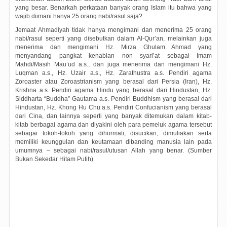
yang besar. Benarkah perkataan banyak orang Islam itu bahwa yang
wajib diimani hanya 25 orang nabi/rasul saja?
Jemaat Ahmadiyah tidak hanya mengimani dan menerima 25 orang
nabi/rasul seperti yang disebutkan dalam Al-Qur’an, melainkan juga
menerima dan mengimani Hz. Mirza Ghulam Ahmad yang
menyandang pangkat kenabian non syari’at sebagai Imam
Mahdi/Masih Mau’ud a.s., dan juga menerima dan mengimani Hz.
Luqman a.s., Hz. Uzair a.s., Hz. Zarathustra a.s. Pendiri agama
Zoroaster atau Zoroastrianism yang berasal dari Persia (Iran), Hz.
Krishna a.s. Pendiri agama Hindu yang berasal dari Hindustan, Hz.
Siddharta “Buddha” Gautama a.s. Pendiri Buddhism yang berasal dari
Hindustan, Hz. Khong Hu Chu a.s. Pendiri Confucianism yang berasal
dari Cina, dan lainnya seperti yang banyak ditemukan dalam kitab-
kitab berbagai agama dan diyakini oleh para pemeluk agama tersebut
sebagai tokoh-tokoh yang dihormati, disucikan, dimuliakan serta
memiliki keunggulan dan keutamaan dibanding manusia lain pada
umumnya – sebagai nabi/rasul/utusan Allah yang benar. (Sumber
Bukan Sekedar Hitam Putih)