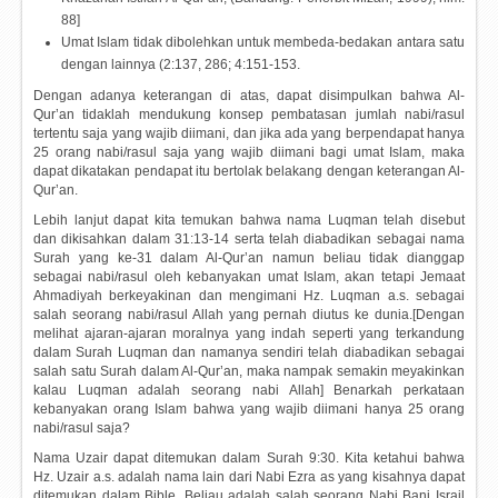
88]
Umat Islam tidak dibolehkan untuk membeda-bedakan antara satu
dengan lainnya (2:137, 286; 4:151-153.
Dengan adanya keterangan di atas, dapat disimpulkan bahwa Al-
Qur’an tidaklah mendukung konsep pembatasan jumlah nabi/rasul
tertentu saja yang wajib diimani, dan jika ada yang berpendapat hanya
25 orang nabi/rasul saja yang wajib diimani bagi umat Islam, maka
dapat dikatakan pendapat itu bertolak belakang dengan keterangan Al-
Qur’an.
Lebih lanjut dapat kita temukan bahwa nama Luqman telah disebut
dan dikisahkan dalam 31:13-14 serta telah diabadikan sebagai nama
Surah yang ke-31 dalam Al-Qur’an namun beliau tidak dianggap
sebagai nabi/rasul oleh kebanyakan umat Islam, akan tetapi Jemaat
Ahmadiyah berkeyakinan dan mengimani Hz. Luqman a.s. sebagai
salah seorang nabi/rasul Allah yang pernah diutus ke dunia.[Dengan
melihat ajaran-ajaran moralnya yang indah seperti yang terkandung
dalam Surah Luqman dan namanya sendiri telah diabadikan sebagai
salah satu Surah dalam Al-Qur’an, maka nampak semakin meyakinkan
kalau Luqman adalah seorang nabi Allah] Benarkah perkataan
kebanyakan orang Islam bahwa yang wajib diimani hanya 25 orang
nabi/rasul saja?
Nama Uzair dapat ditemukan dalam Surah 9:30. Kita ketahui bahwa
Hz. Uzair a.s. adalah nama lain dari Nabi Ezra as yang kisahnya dapat
ditemukan dalam Bible. Beliau adalah salah seorang Nabi Bani Israil