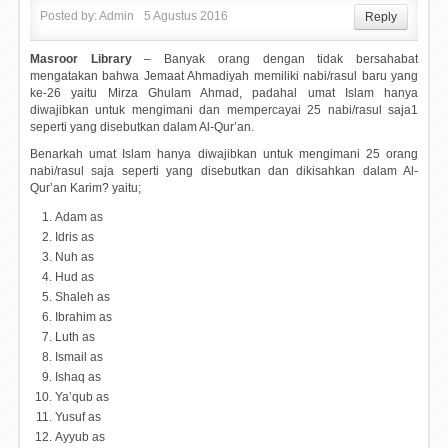
Posted by:
Admin
5 Agustus 2016
Reply
Masroor Library
– Banyak orang dengan tidak bersahabat
mengatakan bahwa Jemaat Ahmadiyah memiliki nabi/rasul baru yang
ke-26 yaitu Mirza Ghulam Ahmad, padahal umat Islam hanya
diwajibkan untuk mengimani dan mempercayai 25 nabi/rasul saja1
seperti yang disebutkan dalam Al-Qur’an.
Benarkah umat Islam hanya diwajibkan untuk mengimani 25 orang
nabi/rasul saja seperti yang disebutkan dan dikisahkan dalam Al-
Qur’an Karim? yaitu;
Adam as
Idris as
Nuh as
Hud as
Shaleh as
Ibrahim as
Luth as
Ismail as
Ishaq as
Ya’qub as
Yusuf as
Ayyub as