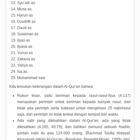
Syu’aib as
Musa as
Harun as
Dzulkifli as
Daud as
Sulaiman as
Ilyas as
Ilyasa as
Yunus as
Zakaria as
Yahya as
Isa as
Muhammad saw
Kita temukan keterangan dalam Al-Qur’an bahwa:
Rukun Iman, yaitu beriman kepada rasul-rasul-Nya (4:137)
merupakan perintah untuk beriman kepada banyak rasul, dan
tidak ada perintah serta batasan untuk mengimani 25 nabi/rasul
saja, dan perintah ini tidak terikat dengan tempat dan waktu.
Ada nabi yang dikisahkan dalam Al-Qur’an, ada yang tidak
dikisahkan (4:165, 40:79), dan bahkan menurut sebuah Hadits,
jumlah nabi itu ada 124.000 orang. [Rachmat Taufiq Hidayat,
Khazanah Istilah Al-Qur’an, (Bandung: Penerbit Mizan, 1999), hlm.