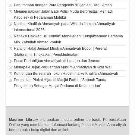
Perjumpaan dengan Para Pengemis di Qadian, Darul Aman
Mempersiapkan Jalan Bagi Polisi Muda Berprestasi Menjadi
Kapolsek di Pedalaman Maluku
Nasihat Khalifah Ahmadiyah pada Wisuda Jamiah Ahmadiyah
Internasional 2026
Refleksi Dakwah Bil Hikmah: Meneladani Kebijaksanaan Bersama
Mln. Zafrullah Ahmad Pontoh
Halal bi Halal Jemaat Muslim Ahmadiyah Bogor | Pererat
Silaturahmi Tingkatkan Pengkhidmatan
Pusat Pertabligan Ahmadiyah di London dan Jerman
Menapaki Jejak Perjuangan Muslim Ahmadiyah di Kota Wali
Kunjungan Bersejarah Tokoh Hiroshima ke Khalifah Ahmadiyah
Peresmian Plakat Hijau di Masjid Fadhl : “Sebuah Tanda
Pengakuan Sebagai Masjid Pertama di Kota London”
Masroor Librar
y merupakan media online berbasis Perpustakaan
Online yang memberikan informasi tentang Jemaat Muslim Ahmadiyah
berupa buku-buku digital dan artikel.