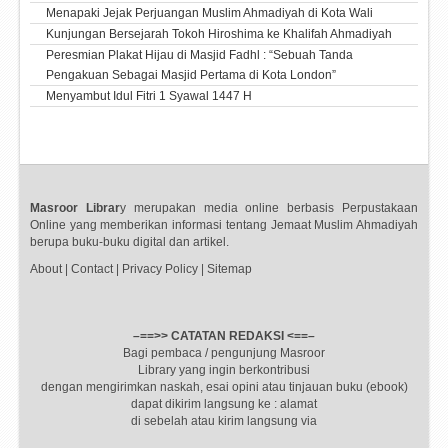
Menapaki Jejak Perjuangan Muslim Ahmadiyah di Kota Wali
Kunjungan Bersejarah Tokoh Hiroshima ke Khalifah Ahmadiyah
Peresmian Plakat Hijau di Masjid Fadhl : “Sebuah Tanda
Pengakuan Sebagai Masjid Pertama di Kota London”
Menyambut Idul Fitri 1 Syawal 1447 H
Masroor Librar
y merupakan media online berbasis Perpustakaan
Online yang memberikan informasi tentang Jemaat Muslim Ahmadiyah
berupa buku-buku digital dan artikel.
About
|
Contact
|
Privacy Policy
|
Sitemap
–==>> CATATAN REDAKSI <==–
Bagi pembaca / pengunjung Masroor
Library yang ingin berkontribusi
dengan mengirimkan naskah, esai opini atau tinjauan buku (ebook)
dapat dikirim langsung ke : alamat
di sebelah atau kirim langsung via