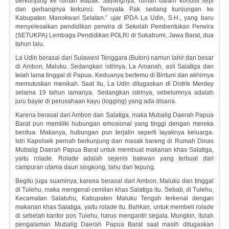
berkunjung ke rumah Bapak. Sayangnya, rumah dalam kondisi sepi
dan gerbangnya terkunci. Ternyata Pak sedang kunjungan ke
Kabupaten Manokwari Selatan.” ujar IPDA La Udin, S.H., yang baru
menyelesaikan pendidikan perwira di Sekolah Pembentukan Perwira
(SETUKPA) Lembaga Pendidikan POLRI di Sukabumi, Jawa Barat, dua
tahun lalu.
La Udin berasal dari Sulawesi Tenggara (Buton) namun lahir dan besar
di Ambon, Maluku. Sedangkan istrinya, La Amanah, asli Salatiga dan
telah lama tinggal di Papua. Keduanya bertemu di Bintuni dan akhirnya
memutuskan menikah. Saat itu, La Udin ditugaskan di Distrik Merdey
selama 19 tahun lamanya. Sedangkan istrinya, sebelumnya adalah
juru bayar di perusahaan kayu (logging) yang ada disana.
Karena berasal dari Ambon dan Salatiga, maka Mubalig Daerah Papua
Barat pun memiliki hubungan emosional yang tinggi dengan mereka
berdua. Makanya, hubungan pun terjalin seperti layaknya keluarga.
Istri Kapolsek pernah berkunjung dan masak bareng di Rumah Dinas
Mubalig Daerah Papua Barat untuk membuat makanan khas Salatiga,
yaitu rolade. Rolade adalah sejenis bakwan yang terbuat dari
campuran utama daun singkong, tahu dan tepung.
Begitu juga suaminya, karena berasal dari Ambon, Maluku dan tinggal
di Tulehu, maka mengenal cemilan khas Salatiga itu. Sebab, di Tulehu,
Kecamatan Salatuhu, Kabupaten Maluku Tengah terkenal dengan
makanan khas Salatiga, yaitu rolade itu. Bahkan, untuk membeli rolade
di sebelah kantor pos Tulehu, harus mengantri segala. Mungkin, itulah
pengalaman Mubalig Daerah Papua Barat saat masih ditugaskan