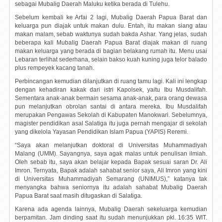
sebagai Mubalig Daerah Maluku ketika berada di Tulehu.
Sebelum kembali ke Arfai 2 lagi, Mubalig Daerah Papua Barat dan
keluarga pun diajak untuk makan dulu. Entah, itu makan siang atau
makan malam, sebab waktunya sudah bakda Ashar. Yang jelas, sudah
beberapa kali Mubalig Daerah Papua Barat diajak makan di ruang
makan keluarga yang berada di bagian belakang rumah itu. Menu usai
Lebaran terlihat sederhana, selain bakso kuah kuning juga telor balado
plus rempeyek kacang tanah.
Perbincangan kemudian dilanjutkan di ruang tamu lagi. Kali ini lengkap
dengan kehadiran kakak dari istri Kapolsek, yaitu Ibu Musdalifah.
Sementara anak-anak bermain sesama anak-anak, para orang dewasa
pun melanjutkan obrolan santai di antara mereka. Ibu Musdalifah
merupakan Pengawas Sekolah di Kabupaten Manokwari. Sebelumnya,
magister pendidikan asal Salatiga itu juga pernah mengajar di sekolah
yang dikelola Yayasan Pendidikan Islam Papua (YAPIS) Reremi.
“Saya akan melanjutkan doktoral di Universitas Muhammadiyah
Malang (UMM). Sayangnya, saya agak malas untuk penulisan ilmiah.
Oleh sebab itu, saya akan belajar kepada Bapak sesuai saran Dr. Ali
Imron. Ternyata, Bapak adalah sahabat senior saya, Ali Imron yang kini
di Universitas Muhammadiyah Semarang (UNIMUS),” katanya tak
menyangka bahwa seniornya itu adalah sahabat Mubalig Daerah
Papua Barat saat masih ditugaskan di Salatiga.
Karena ada agenda lainnya, Mubalig Daerah sekeluarga kemudian
berpamitan. Jam dinding saat itu sudah menunjukkan pkl. 16:35 WIT.