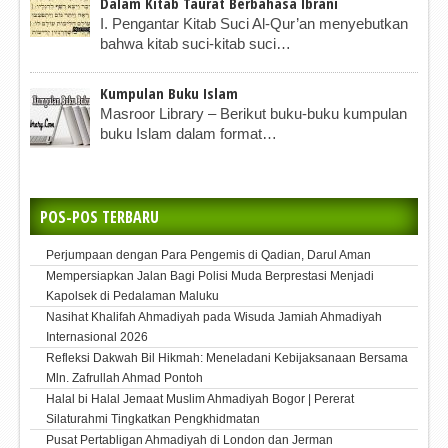
Dalam Kitab Taurat Berbahasa Ibrani
I. Pengantar Kitab Suci Al-Qur’an menyebutkan
bahwa kitab suci-kitab suci…
Kumpulan Buku Islam
Masroor Library – Berikut buku-buku kumpulan
buku Islam dalam format…
POS-POS TERBARU
Perjumpaan dengan Para Pengemis di Qadian, Darul Aman
Mempersiapkan Jalan Bagi Polisi Muda Berprestasi Menjadi
Kapolsek di Pedalaman Maluku
Nasihat Khalifah Ahmadiyah pada Wisuda Jamiah Ahmadiyah
Internasional 2026
Refleksi Dakwah Bil Hikmah: Meneladani Kebijaksanaan Bersama
Mln. Zafrullah Ahmad Pontoh
Halal bi Halal Jemaat Muslim Ahmadiyah Bogor | Pererat
Silaturahmi Tingkatkan Pengkhidmatan
Pusat Pertabligan Ahmadiyah di London dan Jerman