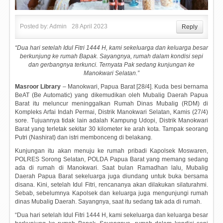
Posted by:
Admin
28 April 2023
Reply
“Dua hari setelah Idul Fitri 1444 H, kami sekeluarga dan keluarga besar
berkunjung ke rumah Bapak. Sayangnya, rumah dalam kondisi sepi
dan gerbangnya terkunci. Ternyata Pak sedang kunjungan ke
Manokwari Selatan.”
Masroor Library
– Manokwari, Papua Barat [28/4]. Kuda besi bernama
BeAT (Be Automatic) yang dikemudikan oleh Mubalig Daerah Papua
Barat itu meluncur meninggalkan Rumah Dinas Mubalig (RDM) di
Kompleks Arfai Indah Permai, Distrik Manokwari Selatan, Kamis (27/4)
sore. Tujuannya tidak lain adalah Kampung Udopi, Distrik Manokwari
Barat yang terletak sekitar 30 kilometer ke arah kota. Tampak seorang
Putri (Nashirat) dan istri membonceng di belakang.
Kunjungan itu akan menuju ke rumah pribadi Kapolsek Moswaren,
POLRES Sorong Selatan, POLDA Papua Barat yang memang sedang
ada di rumah di Manokwari. Saat bulan Ramadhan lalu, Mubalig
Daerah Papua Barat sekeluarga juga diundang untuk buka bersama
disana. Kini, setelah Idul Fitri, rencananya akan dilakukan silaturahmi.
Sebab, sebelumnya Kapolsek dan keluarga juga mengunjungi rumah
dinas Mubalig Daerah. Sayangnya, saat itu sedang tak ada di rumah.
“Dua hari setelah Idul Fitri 1444 H, kami sekeluarga dan keluarga besar