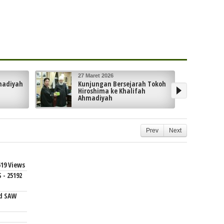
26 Maret 2026
arah Tokoh
Peresmian Plakat Hijau di
ifah
Masjid Fadhl : “Sebuah Tanda
Pengakuan Sebagai Masjid
Pertama di Kota London”
Prev
Next
19 Views
- 25192
d SAW