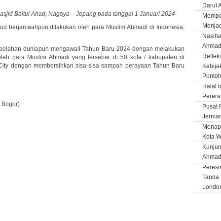
Darul
asjid Baitul Ahad, Nagoya – Jepang pada tanggal 1 Januari 2024
Memper
Menjad
jud berjamaahpun dilakukan oleh para Muslim Ahmadi di Indonesia,
Nasiha
Ahmadi
ai belahan duniapun mengawali Tahun Baru 2024 dengan melakukan
Reflek
 oleh para Muslim Ahmadi yang tersebar di 50 kota / kabupaten di
City dengan membersihkan sisa-sisa sampah perayaan Tahun Baru
Kebija
Ponto
Halal 
Perera
.Bogor)
Pusat 
Jerma
Menapa
Kota W
Kunjun
Ahmad
Peresm
Tanda 
Londo