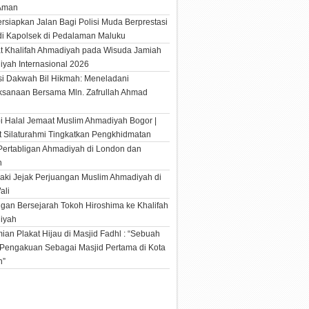
 Aman
siapkan Jalan Bagi Polisi Muda Berprestasi
i Kapolsek di Pedalaman Maluku
t Khalifah Ahmadiyah pada Wisuda Jamiah
yah Internasional 2026
si Dakwah Bil Hikmah: Meneladani
ksanaan Bersama Mln. Zafrullah Ahmad
h
bi Halal Jemaat Muslim Ahmadiyah Bogor |
t Silaturahmi Tingkatkan Pengkhidmatan
Pertabligan Ahmadiyah di London dan
n
ki Jejak Perjuangan Muslim Ahmadiyah di
ali
gan Bersejarah Tokoh Hiroshima ke Khalifah
iyah
ian Plakat Hijau di Masjid Fadhl : “Sebuah
Pengakuan Sebagai Masjid Pertama di Kota
n”