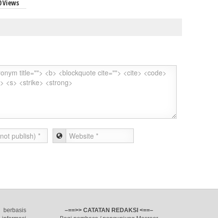
0 Views
 berbasis
–==>> CATATAN REDAKSI <==–