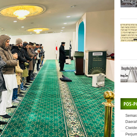
POS-P
Semara
Daerah
Ciwide
Perjum