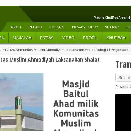
Pesan Khalifah Ahmadi
Amanah Hadhrat Khalifatul Masih V a.t.
ABOUT
REDAKSI
CONTACT
PRIVACY POLICY
SITEMAP
LI
Menemukan Islam Nusantara: Islam yang
OK
MAJALAH
FATWA
VIDEO
PROFIL
KHUTBAH
Ekspose dan Eksaminasi PT3L Tahun Akad
Kunjungi Daerah Lampung | Terjebak 
Baru 2024 Komunitas Muslim Ahmadiyah Laksanakan Shalat Tahajjud Berjamaah
Lokasi PT3L 2025 di Sumatera Selatan
itas Muslim Ahmadiyah Laksanakan Shalat
Tran
Program PT3L 2025 | Merasakan dan Mem
Nuklir dan Potensinya 
10 Syarat Munazirat Mazhabiyyah dan Ko
Powered