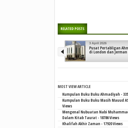
RELATED POSTS
3 April 2026
27 Maret 2026
Pusat Pertabligan Ahmadiyah
Kunjungan Bersej
di London dan Jerman
Hiroshima ke Khal
Ahmadiyah
MOST VIEW ARTICLE
Kumpulan Buku Buku Ahmadiyah - 335
Kumpulan Buku Buku Masih Mauud AS 
Views
Mengenal Nubuatan Nabi Muhamma
Dalam Kitab Taurat - 18786 Views
Khalifah Akhir Zaman - 17920 Views